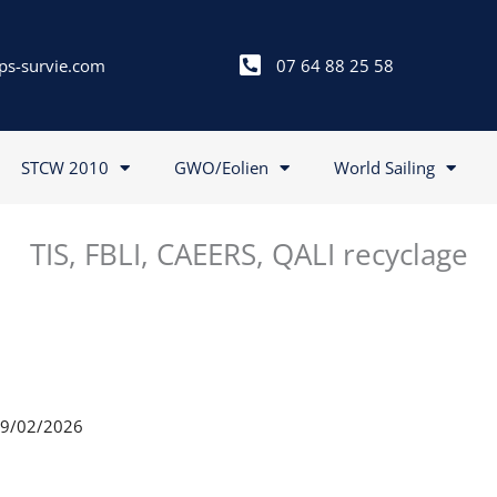
ps-survie.com
07 64 88 25 58
STCW 2010
GWO/Eolien
World Sailing
TIS, FBLI, CAEERS, QALI recyclage
 19/02/2026