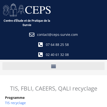
Aller
au
contenu
Centre d'Étude et de Pratique de la
Survie
contact@ceps-survie.com
07 64 88 25 58
02 40 61 32 08
TIS, FBLI, CAEERS, QALI recyclage
Programme
TIS recyclage