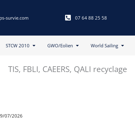
ps-survie.com
07 64 88 25 58
STCW 2010
GWO/Eolien
World Sailing
TIS, FBLI, CAEERS, QALI recyclage
 09/07/2026