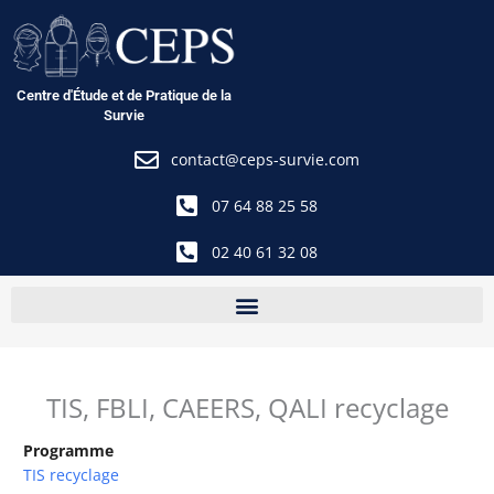
Aller
au
contenu
Centre d'Étude et de Pratique de la
Survie
contact@ceps-survie.com
07 64 88 25 58
02 40 61 32 08
TIS, FBLI, CAEERS, QALI recyclage
Programme
TIS recyclage