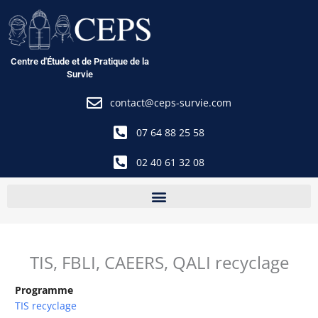
Aller
au
contenu
Centre d'Étude et de Pratique de la
Survie
contact@ceps-survie.com
07 64 88 25 58
02 40 61 32 08
TIS, FBLI, CAEERS, QALI recyclage
Programme
TIS recyclage