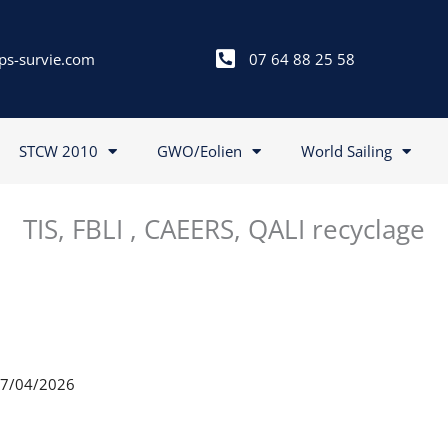
ps-survie.com
07 64 88 25 58
STCW 2010
GWO/Eolien
World Sailing
TIS, FBLI , CAEERS, QALI recyclage
 17/04/2026