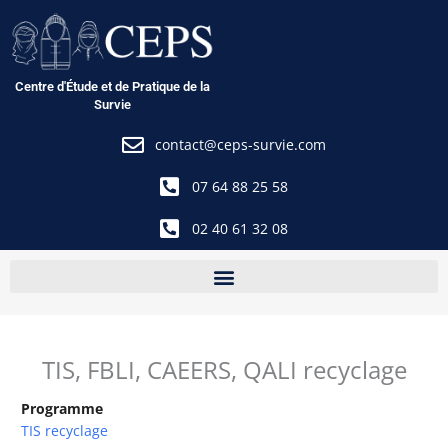
Aller
au
contenu
Centre d'Étude et de Pratique de la
Survie
contact@ceps-survie.com
07 64 88 25 58
02 40 61 32 08
TIS, FBLI, CAEERS, QALI recyclage
Programme
TIS recyclage