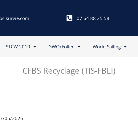
ps-survie.com
07 64 88 25 58
STCW 2010
GWO/Eolien
World Sailing
CFBS Recyclage (TIS-FBLI)
 07/05/2026