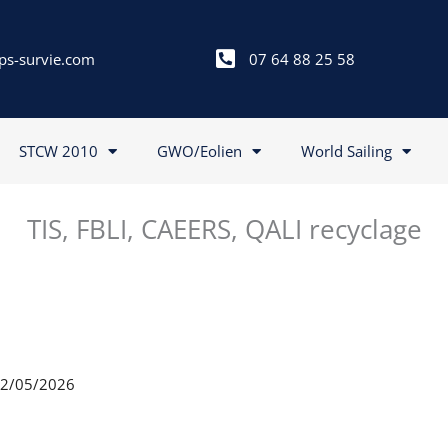
ps-survie.com
07 64 88 25 58
STCW 2010
GWO/Eolien
World Sailing
TIS, FBLI, CAEERS, QALI recyclage
 22/05/2026