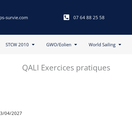
ps-survie.com
07 64 88 25 58
STCW 2010
GWO/Eolien
World Sailing
QALI Exercices pratiques
 13/04/2027